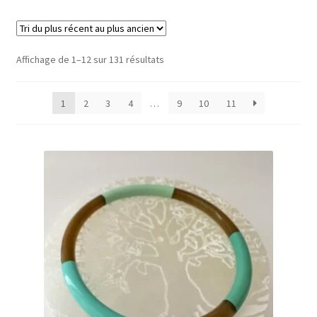
Validation de la commande
Trié
Affichage de 1–12 sur 131 résultats
Conditions d’utilisation
du
plus
1
2
3
4
…
9
10
11
récent
Paiement sécurisé
au
plus
ancien