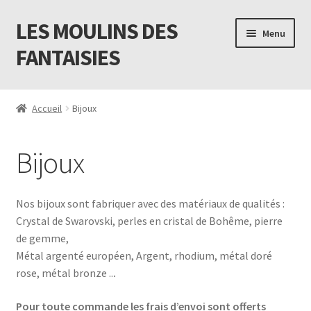
LES MOULINS DES
Aller
Aller
Menu
à
au
FANTAISIES
la
contenu
navigation
Accueil
Accueil
Bijoux
Code promo Vente Privée 23
Bijoux
Contact
Livraison
Nos bijoux sont fabriquer avec des matériaux de qualités :
Crystal de Swarovski, perles en cristal de Bohême, pierre
Mon compte
de gemme,
Métal argenté européen, Argent, rhodium, métal doré
Newsletter
rose, métal bronze ..
.
Pour toute commande les frais d’envoi sont offerts
Panier