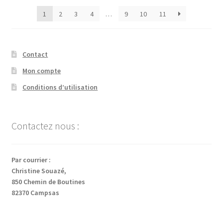
plus
1
2
3
4
…
9
10
11
récent
au
plus
ancien
Contact
Mon compte
Conditions d’utilisation
Contactez nous :
Par courrier :
Christine Souazé,
850 Chemin de Boutines
82370 Campsas