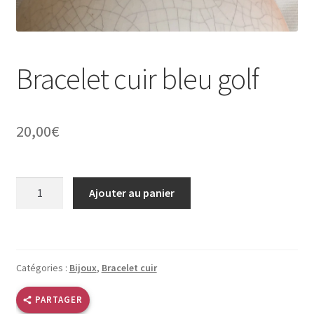
Validation de la commande
Bracelet cuir bleu golf
Conditions d’utilisation
Paiement sécurisé
20,00
€
quantité
Ajouter au panier
de
Bracelet
cuir
bleu
Catégories :
Bijoux
,
Bracelet cuir
golf
PARTAGER