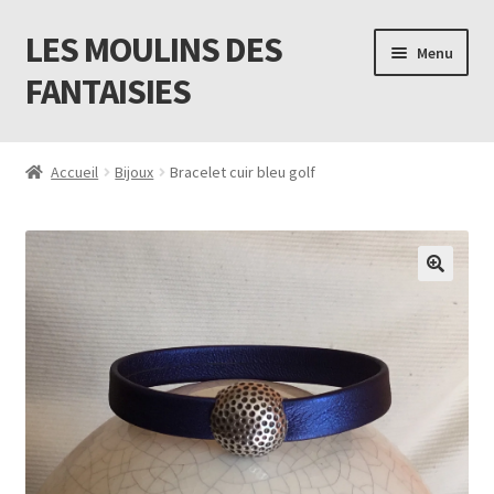
LES MOULINS DES
Aller
Aller
Menu
à
au
FANTAISIES
la
contenu
navigation
Accueil
Accueil
Bijoux
Bracelet cuir bleu golf
Code promo Vente Privée 23
Contact
Livraison
Mon compte
Newsletter
Panier