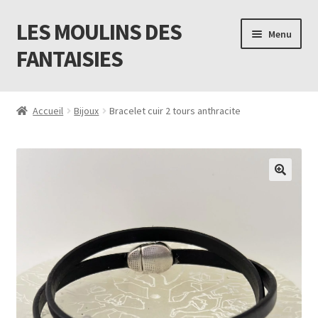
LES MOULINS DES
Aller
Aller
Menu
à
au
FANTAISIES
la
contenu
navigation
Accueil
Accueil
Bijoux
Bracelet cuir 2 tours anthracite
Code promo Vente Privée 23
Contact
Livraison
Mon compte
Newsletter
Panier