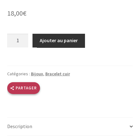
18,00
€
quantité
Ajouter au panier
de
Bracelet
cuir
2
Catégories :
Bijoux
,
Bracelet cuir
tours
anthracite
PARTAGER
Description