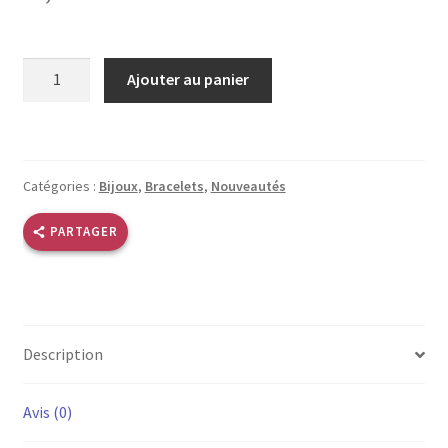
quantité
Ajouter au panier
de
Bracelet
vert
violet
Catégories :
Bijoux
,
Bracelets
,
Nouveautés
PARTAGER
Description
Avis (0)