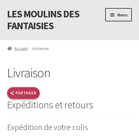
LES MOULINS DES
Aller
Aller
Menu
à
au
FANTAISIES
la
contenu
navigation
Accueil
Accueil
Livraison
Code promo Vente Privée 23
Livraison
Contact
Livraison
PARTAGER
Expéditions et retours
Mon compte
Newsletter
Expédition de votre colis
Panier