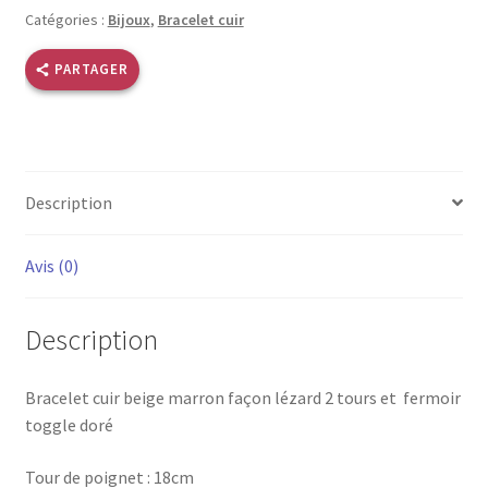
lézard
Catégories :
Bijoux
,
Bracelet cuir
doré
2t
PARTAGER
Description
Avis (0)
Description
Bracelet cuir beige marron façon lézard 2 tours et fermoir
toggle doré
Tour de poignet : 18cm