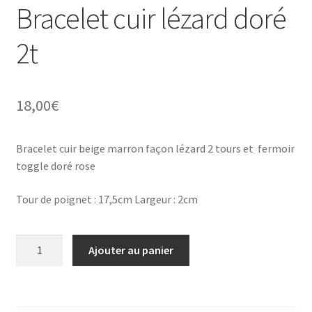
Bracelet cuir lézard doré
2t
18,00
€
Bracelet cuir beige marron façon lézard 2 tours et fermoir
toggle doré rose
Tour de poignet : 17,5cm Largeur : 2cm
quantité
Ajouter au panier
de
Bracelet
cuir