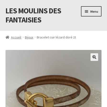
LES MOULINS DES
Aller
Aller
Menu
à
au
FANTAISIES
la
contenu
navigation
Accueil
Accueil
Bijoux
Bracelet cuir lézard doré 2t
Code promo Vente Privée 23
Contact
Livraison
Mon compte
Newsletter
Panier