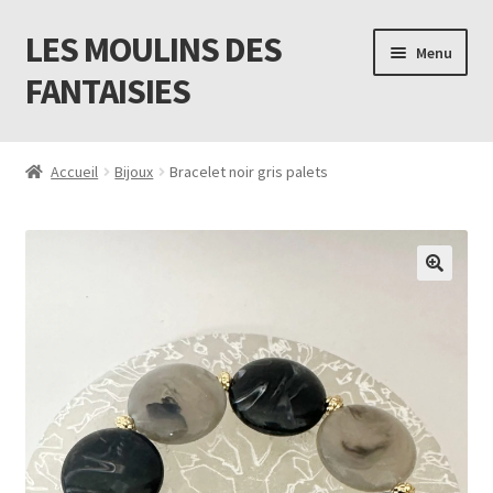
LES MOULINS DES
Aller
Aller
Menu
à
au
FANTAISIES
la
contenu
navigation
Accueil
Accueil
Bijoux
Bracelet noir gris palets
Code promo Vente Privée 23
Contact
Livraison
Mon compte
Newsletter
Panier