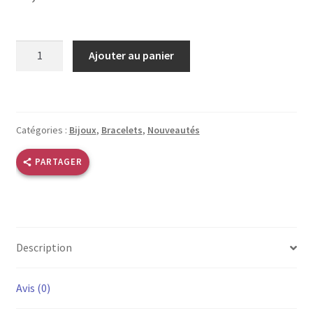
quantité
Ajouter au panier
de
Bracelet
noir
gris
Catégories :
Bijoux
,
Bracelets
,
Nouveautés
palets
PARTAGER
Description
Avis (0)