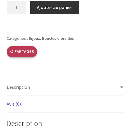
quantité
Ajouter au panier
de
Boucles
d’oreilles
dorées
Catégories :
Bijoux
,
Boucles d'oreilles
losanges
PARTAGER
Description
Avis (0)
Description