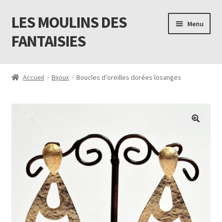
LES MOULINS DES
Aller
Aller
Menu
à
au
FANTAISIES
la
contenu
navigation
Accueil
Accueil
Bijoux
Boucles d’oreilles dorées losanges
Code promo Vente Privée 23
Contact
Livraison
Mon compte
Newsletter
Panier