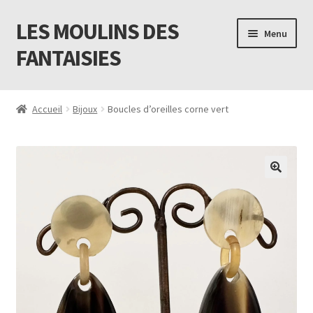
LES MOULINS DES
Aller
Aller
Menu
à
au
FANTAISIES
la
contenu
navigation
Accueil
Accueil
Bijoux
Boucles d’oreilles corne vert
Code promo Vente Privée 23
Contact
Livraison
Mon compte
Newsletter
Panier