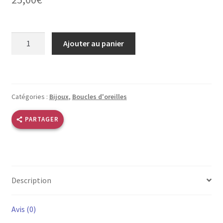
quantité
Ajouter au panier
de
Boucles
d’oreilles
corne
Catégories :
Bijoux
,
Boucles d'oreilles
vert
PARTAGER
Description
Avis (0)