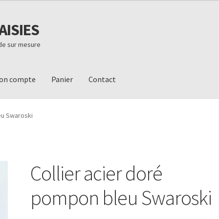
AISIES
ode sur mesure
on compte
Panier
Contact
ivraison
Mon compte
Newsletter
Panier
Validation de la commande
eu Swaroski
Collier acier doré
pompon bleu Swaroski