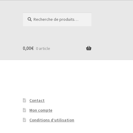
Recherche
Recherche
pour :
0,00
€
0 article
Contact
Mon compte
Conditions d’utilisation