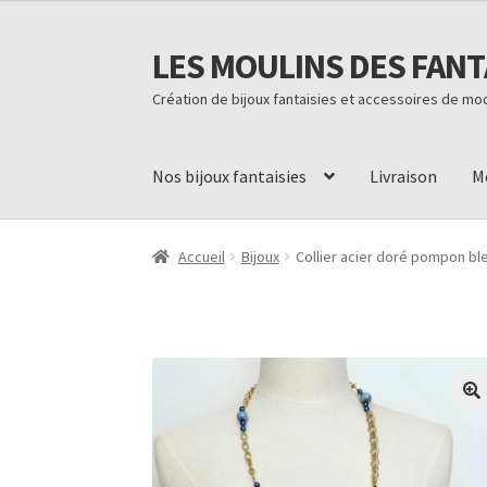
LES MOULINS DES FANT
Aller
Aller
à
au
Création de bijoux fantaisies et accessoires de m
la
contenu
navigation
Nos bijoux fantaisies
Livraison
M
Accueil
Code promo Vente Privée 23
Contact
L
Accueil
Bijoux
Collier acier doré pompon bl
Conditions d’utilisation
Paiement sécurisé