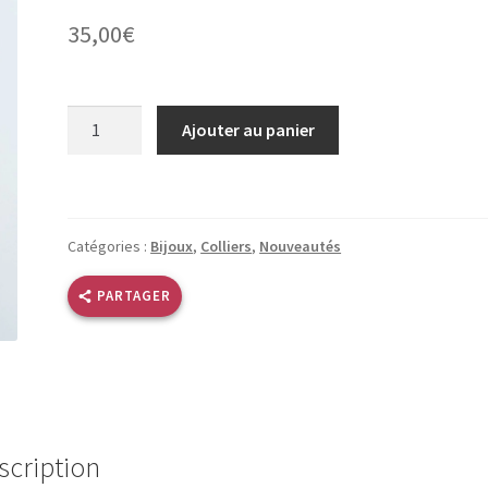
35,00
€
quantité
Ajouter au panier
de
Collier
acier
doré
Catégories :
Bijoux
,
Colliers
,
Nouveautés
pompon
bleu
PARTAGER
Swaroski
scription