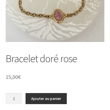
Validation de la commande
Conditions d’utilisation
Paiement sécurisé
Bracelet doré rose
15,00
€
quantité
Ajouter au panier
de
Bracelet