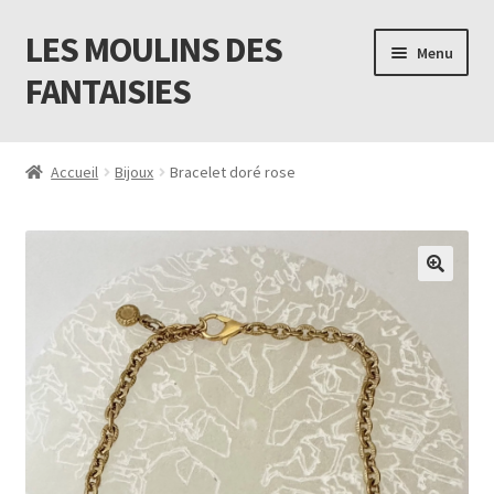
LES MOULINS DES
Aller
Aller
Menu
à
au
FANTAISIES
la
contenu
navigation
Accueil
Accueil
Bijoux
Bracelet doré rose
Code promo Vente Privée 23
Contact
Livraison
Mon compte
Newsletter
Panier