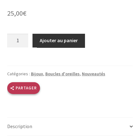
25,00
€
quantité
Ajouter au panier
de
Boucles
d'oreilles
ovales
Catégories :
Bijoux
,
Boucles d'oreilles
,
Nouveautés
noir
beige
PARTAGER
Description