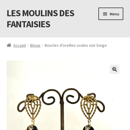
LES MOULINS DES
Aller
Aller
Menu
à
au
FANTAISIES
la
contenu
navigation
Accueil
Accueil
Bijoux
Boucles d’oreilles ovales noir beige
Code promo Vente Privée 23
Contact
Livraison
Mon compte
Newsletter
Panier