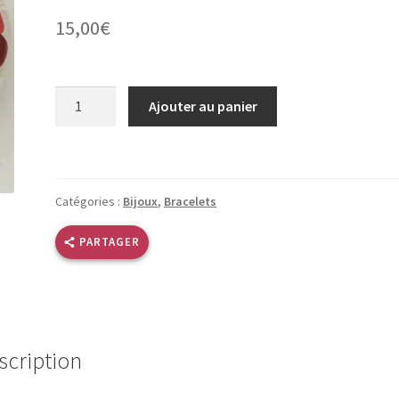
15,00
€
quantité
Ajouter au panier
de
Bracelet
orange
nacré
Catégories :
Bijoux
,
Bracelets
et
marbré
PARTAGER
scription