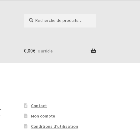
Recherche
Recherche
pour :
0,00
€
0 article
t
Contact
Mon compte
Conditions d’utilisation