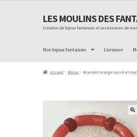
LES MOULINS DES FANT
Aller
Aller
à
au
Création de bijoux fantaisies et accessoires de m
la
contenu
navigation
Nos bijoux fantaisies
Livraison
M
Accueil
Code promo Vente Privée 23
Contact
L
Accueil
Bijoux
Bracelet orange nacré et ma
Conditions d’utilisation
Paiement sécurisé