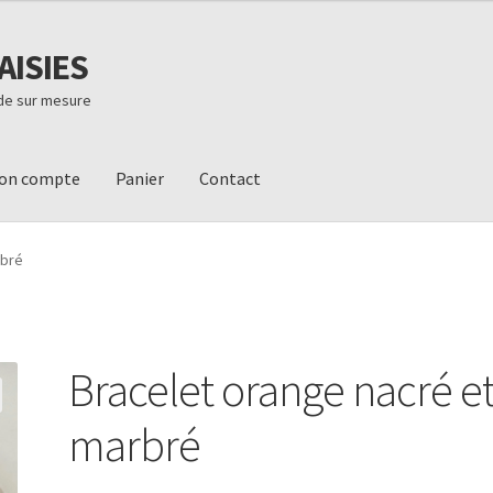
AISIES
ode sur mesure
on compte
Panier
Contact
ivraison
Mon compte
Newsletter
Panier
Validation de la commande
rbré
Bracelet orange nacré e
marbré